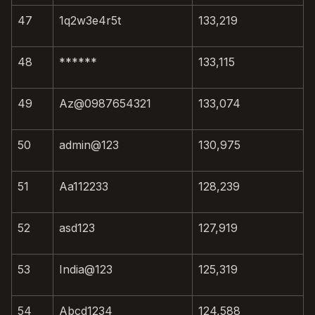
47
1q2w3e4r5t
133,219
48
******
133,115
49
Az@0987654321
133,074
50
admin@123
130,975
51
Aa112233
128,239
52
asd123
127,919
53
India@123
125,319
54
Abcd1234
124,588