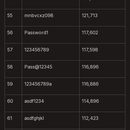
55
mnbvcxz098
121,713
56
Password1
117,602
57
123456789
117,598
58
Pass@12345
116,896
59
123456789a
116,886
60
asdf1234
114,896
61
asdfghjkl
112,423