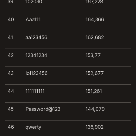
39
102030
167,228
40
Aaa111
164,366
41
aa123456
162,682
42
12341234
153,77
43
lol123456
152,677
44
111111111
151,261
45
Password@123
144,079
46
qwerty
136,902