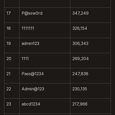
17
P@ssw0rd
347,249
18
1111111
326,154
19
admin123
306,343
20
1111
269,204
21
Pass@1234
247,838
22
Admin@123
230,135
23
abcd1234
217,966