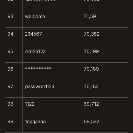
93
welcome
71,59
94
234567
70,382
95
Aa123123
70,199
96
**********
70,189
97
password123
70,183
98
1122
69,712
99
1qqqaaaa
69,532